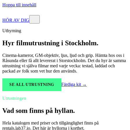
Hoppa till innehåll
HÖR AV DIG
Uthyrning
Hyr filmutrustning i Stockholm.
Cinema-kameror, GM-objektiv, ljus, ljud och grip. Hämta hos oss i
Råsunda eller få allt levererat i Storstockholm. Det du hyr är samma
utrustning vi själva filmar med varje vecka: testad, laddad och
packad av folk som vet hur den används.
Färdiga kit →
SE ALL UTRUSTNING
Utrustningen
Vad som finns på hyllan.
Hela katalogen med priser och tillgänglighet finns på
rentals.lab37.io. Det här är hyllorna i korthet.