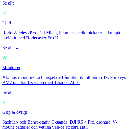
Se allt →
Ljud
Rode Wireless Pro, DJI Mic 3, Sennheiser-riktmickar och kompletta
poddkit med Rodecaster Pro II.
Se allt →
Monitorer
Atomos-monitorer och inspelare från Shinobi till Sumo 19, Portkeys
BM7 och trådlös video med Teradek ACE.
Se allt →
Grip & övrigt
Sachtler- och Benro-stativ, C-stands, DJI RS 4 Pro, drönare, V-
mount-batterier och vettiga väskor att bära allt i.