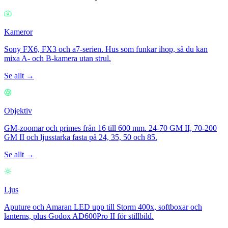
Kameror
Sony FX6, FX3 och a7-serien. Hus som funkar ihop, så du kan
mixa A- och B-kamera utan strul.
Se allt →
Objektiv
GM-zoomar och primes från 16 till 600 mm. 24-70 GM II, 70-200
GM II och ljusstarka fasta på 24, 35, 50 och 85.
Se allt →
Ljus
Aputure och Amaran LED upp till Storm 400x, softboxar och
lanterns, plus Godox AD600Pro II för stillbild.