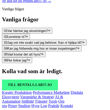
Se alla kit på rentals.lab37.io →
Vanliga frågor
Vanliga frågor
+
01
Var hämtar jag utrustningen?
+
02
Levererar ni?
+
03
Jag vet inte exakt vad jag behöver. Kan ni hjälpa till?
+
04
Kan jag förbereda mig hos er innan inspelningen?
+
05
Vad kostar det att hyra?
+
06
Hur bokar jag?
Kolla vad som är ledigt.
TILL RENTALS.LAB37.IO
Kreativ Produktion
·
Performance Marketing
·
Digitala
Ekosystem
·
Varumärke & Strategi
·
AI &
Automation
·
Stillbild
·
Tjänster
·
Tools
·
Om
oss
·
Priser
·
Studion
·
Hyra
·
Log
·
Praktik
·
Kontakt